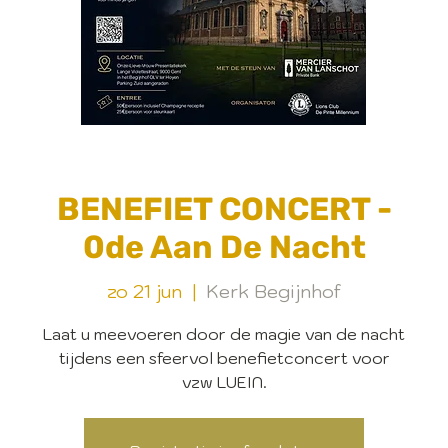
BENEFIET CONCERT -
0de Aan De Nacht
zo 21 jun
  |  
Kerk Begijnhof
Laat u meevoeren door de magie van de nacht
tijdens een sfeervol benefietconcert voor
vzw LUEIN.